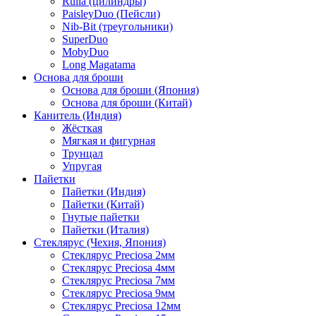
Rulla (цилиндры)
PaisleyDuo (Пейсли)
Nib-Bit (треугольники)
SuperDuo
MobyDuo
Long Magatama
Основа для броши
Основа для броши (Япония)
Основа для броши (Китай)
Канитель (Индия)
Жёсткая
Мягкая и фигурная
Трунцал
Упругая
Пайетки
Пайетки (Индия)
Пайетки (Китай)
Гнутые пайетки
Пайетки (Италия)
Стеклярус (Чехия, Япония)
Стеклярус Preciosa 2мм
Стеклярус Preciosa 4мм
Стеклярус Preciosa 7мм
Стеклярус Preciosa 9мм
Стеклярус Preciosa 12мм