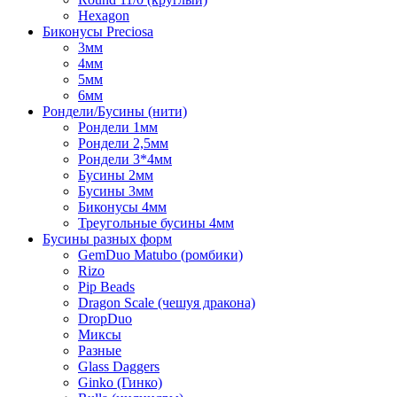
Hexagon
Биконусы Preciosa
3мм
4мм
5мм
6мм
Рондели/Бусины (нити)
Рондели 1мм
Рондели 2,5мм
Рондели 3*4мм
Бусины 2мм
Бусины 3мм
Биконусы 4мм
Треугольные бусины 4мм
Бусины разных форм
GemDuo Matubo (ромбики)
Rizo
Pip Beads
Dragon Scale (чешуя дракона)
DropDuo
Миксы
Разные
Glass Daggers
Ginko (Гинко)