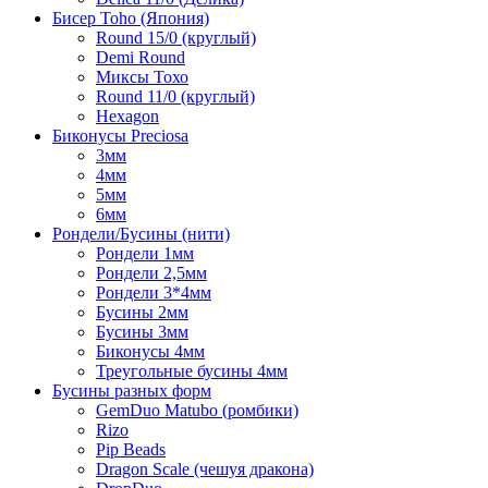
Бисер Toho (Япония)
Round 15/0 (круглый)
Demi Round
Миксы Тохо
Round 11/0 (круглый)
Hexagon
Биконусы Preciosa
3мм
4мм
5мм
6мм
Рондели/Бусины (нити)
Рондели 1мм
Рондели 2,5мм
Рондели 3*4мм
Бусины 2мм
Бусины 3мм
Биконусы 4мм
Треугольные бусины 4мм
Бусины разных форм
GemDuo Matubo (ромбики)
Rizo
Pip Beads
Dragon Scale (чешуя дракона)