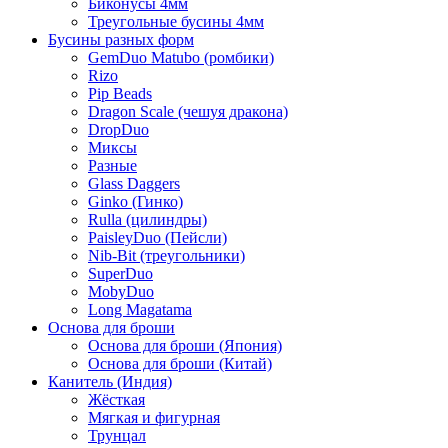
Биконусы 4мм
Треугольные бусины 4мм
Бусины разных форм
GemDuo Matubo (ромбики)
Rizo
Pip Beads
Dragon Scale (чешуя дракона)
DropDuo
Миксы
Разные
Glass Daggers
Ginko (Гинко)
Rulla (цилиндры)
PaisleyDuo (Пейсли)
Nib-Bit (треугольники)
SuperDuo
MobyDuo
Long Magatama
Основа для броши
Основа для броши (Япония)
Основа для броши (Китай)
Канитель (Индия)
Жёсткая
Мягкая и фигурная
Трунцал