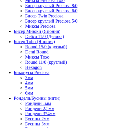
Миксы Preciosa 10/0
Бисер круглый Preciosa 8/0
Бисер круглый Preciosa 6/0
Бисер Twin Preciosa
Бисер круглый Preciosa 5/0
Миксы Preciosa
Бисер Миюки (Япония)
Delica 11/0 (Делика)
Бисер Toho (Япония)
Round 15/0 (круглый)
Demi Round
Миксы Тохо
Round 11/0 (круглый)
Hexagon
Биконусы Preciosa
3мм
4мм
5мм
6мм
Рондели/Бусины (нити)
Рондели 1мм
Рондели 2,5мм
Рондели 3*4мм
Бусины 2мм
Бусины 3мм