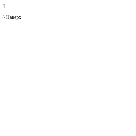

^ Наверх