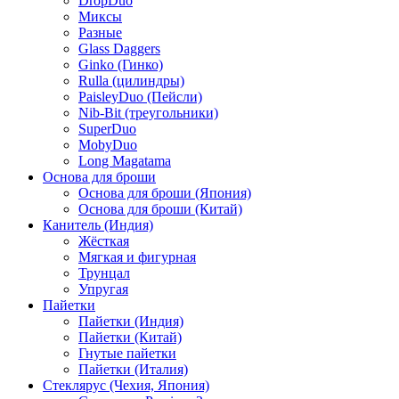
DropDuo
Миксы
Разные
Glass Daggers
Ginko (Гинко)
Rulla (цилиндры)
PaisleyDuo (Пейсли)
Nib-Bit (треугольники)
SuperDuo
MobyDuo
Long Magatama
Основа для броши
Основа для броши (Япония)
Основа для броши (Китай)
Канитель (Индия)
Жёсткая
Мягкая и фигурная
Трунцал
Упругая
Пайетки
Пайетки (Индия)
Пайетки (Китай)
Гнутые пайетки
Пайетки (Италия)
Стеклярус (Чехия, Япония)