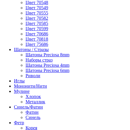
Цвет 70548
Цвет 70549
Цвет 70555
Цвет 70582
Цвет 70585
Цвет 70599
Цвет 70686
Цвет 70818
Цвет 75686
Шатоны / Стразы
Шатоны Preciosa 8mm
Наборы страз
Шатоны Preciosa 4mm
Шатоны Preciosa 6mm
Риволи
Иглы
Мононити/Нити
Мулине
Хлопок
Металлик
Синель/Фатин
Фатин
Синель
Фетр
Корея