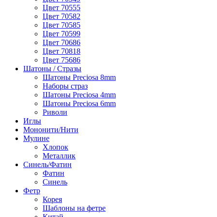
Цвет 70555
Цвет 70582
Цвет 70585
Цвет 70599
Цвет 70686
Цвет 70818
Цвет 75686
Шатоны / Стразы
Шатоны Preciosa 8mm
Наборы страз
Шатоны Preciosa 4mm
Шатоны Preciosa 6mm
Риволи
Иглы
Мононити/Нити
Мулине
Хлопок
Металлик
Синель/Фатин
Фатин
Синель
Фетр
Корея
Шаблоны на фетре
Китай