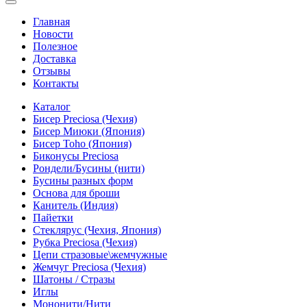
Главная
Новости
Полезное
Доставка
Отзывы
Контакты
Каталог
Бисер Preciosa (Чехия)
Бисер Миюки (Япония)
Бисер Toho (Япония)
Биконусы Preciosa
Рондели/Бусины (нити)
Бусины разных форм
Основа для броши
Канитель (Индия)
Пайетки
Стеклярус (Чехия, Япония)
Рубка Preciosa (Чехия)
Цепи стразовые\жемчужные
Жемчуг Preciosa (Чехия)
Шатоны / Стразы
Иглы
Мононити/Нити