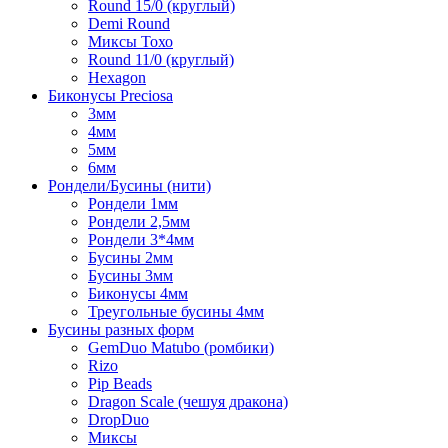
Round 15/0 (круглый)
Demi Round
Миксы Тохо
Round 11/0 (круглый)
Hexagon
Биконусы Preciosa
3мм
4мм
5мм
6мм
Рондели/Бусины (нити)
Рондели 1мм
Рондели 2,5мм
Рондели 3*4мм
Бусины 2мм
Бусины 3мм
Биконусы 4мм
Треугольные бусины 4мм
Бусины разных форм
GemDuo Matubo (ромбики)
Rizo
Pip Beads
Dragon Scale (чешуя дракона)
DropDuo
Миксы