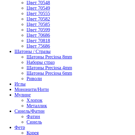
Цвет 70548
Цвет 70549
Цвет 70555
Цвет 70582
Цвет 70585
Цвет 70599
Цвет 70686
Цвет 70818
Цвет 75686
Шатоны / Стразы
Шатоны Preciosa 8mm
Наборы страз
Шатоны Preciosa 4mm
Шатоны Preciosa 6mm
Риволи
Иглы
Мононити/Нити
Мулине
Хлопок
Металлик
Синель/Фатин
Фатин
Синель
Фетр
Корея