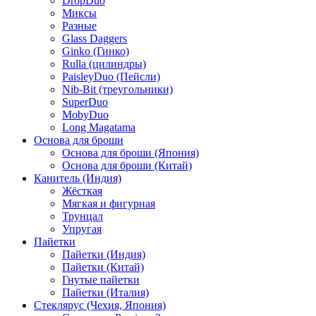
DropDuo
Миксы
Разные
Glass Daggers
Ginko (Гинко)
Rulla (цилиндры)
PaisleyDuo (Пейсли)
Nib-Bit (треугольники)
SuperDuo
MobyDuo
Long Magatama
Основа для броши
Основа для броши (Япония)
Основа для броши (Китай)
Канитель (Индия)
Жёсткая
Мягкая и фигурная
Трунцал
Упругая
Пайетки
Пайетки (Индия)
Пайетки (Китай)
Гнутые пайетки
Пайетки (Италия)
Стеклярус (Чехия, Япония)