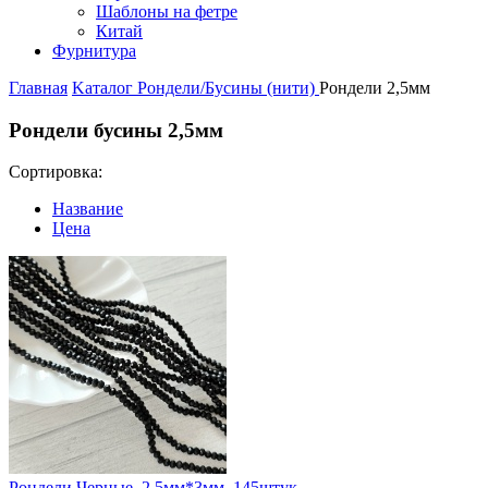
Шаблоны на фетре
Китай
Фурнитура
Главная
Kаталог
Рондели/Бусины (нити)
Рондели 2,5мм
Рондели бусины 2,5мм
Сортировка:
Название
Цена
Рондели Черные, 2,5мм*3мм, 145штук