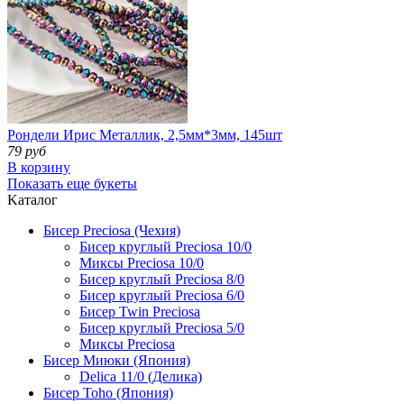
Рондели Ирис Металлик, 2,5мм*3мм, 145шт
79 руб
В корзину
Показать еще букеты
Kаталог
Бисер Preciosa (Чехия)
Бисер круглый Preciosa 10/0
Миксы Preciosa 10/0
Бисер круглый Preciosa 8/0
Бисер круглый Preciosa 6/0
Бисер Twin Preciosa
Бисер круглый Preciosa 5/0
Миксы Preciosa
Бисер Миюки (Япония)
Delica 11/0 (Делика)
Бисер Toho (Япония)