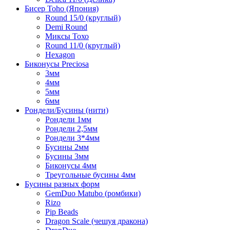
Бисер Toho (Япония)
Round 15/0 (круглый)
Demi Round
Миксы Тохо
Round 11/0 (круглый)
Hexagon
Биконусы Preciosa
3мм
4мм
5мм
6мм
Рондели/Бусины (нити)
Рондели 1мм
Рондели 2,5мм
Рондели 3*4мм
Бусины 2мм
Бусины 3мм
Биконусы 4мм
Треугольные бусины 4мм
Бусины разных форм
GemDuo Matubo (ромбики)
Rizo
Pip Beads
Dragon Scale (чешуя дракона)