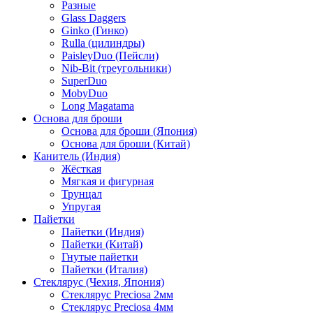
Разные
Glass Daggers
Ginko (Гинко)
Rulla (цилиндры)
PaisleyDuo (Пейсли)
Nib-Bit (треугольники)
SuperDuo
MobyDuo
Long Magatama
Основа для броши
Основа для броши (Япония)
Основа для броши (Китай)
Канитель (Индия)
Жёсткая
Мягкая и фигурная
Трунцал
Упругая
Пайетки
Пайетки (Индия)
Пайетки (Китай)
Гнутые пайетки
Пайетки (Италия)
Стеклярус (Чехия, Япония)
Стеклярус Preciosa 2мм
Стеклярус Preciosa 4мм