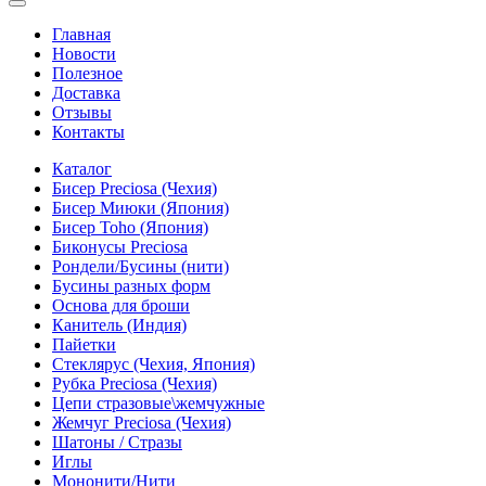
Главная
Новости
Полезное
Доставка
Отзывы
Контакты
Каталог
Бисер Preciosa (Чехия)
Бисер Миюки (Япония)
Бисер Toho (Япония)
Биконусы Preciosa
Рондели/Бусины (нити)
Бусины разных форм
Основа для броши
Канитель (Индия)
Пайетки
Стеклярус (Чехия, Япония)
Рубка Preciosa (Чехия)
Цепи стразовые\жемчужные
Жемчуг Preciosa (Чехия)
Шатоны / Стразы
Иглы
Мононити/Нити