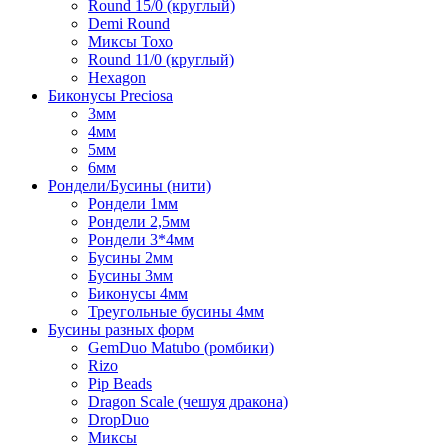
Round 15/0 (круглый)
Demi Round
Миксы Тохо
Round 11/0 (круглый)
Hexagon
Биконусы Preciosa
3мм
4мм
5мм
6мм
Рондели/Бусины (нити)
Рондели 1мм
Рондели 2,5мм
Рондели 3*4мм
Бусины 2мм
Бусины 3мм
Биконусы 4мм
Треугольные бусины 4мм
Бусины разных форм
GemDuo Matubo (ромбики)
Rizo
Pip Beads
Dragon Scale (чешуя дракона)
DropDuo
Миксы