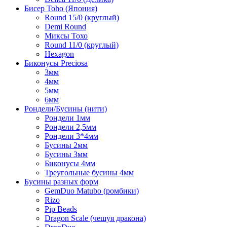
Бисер Toho (Япония)
Round 15/0 (круглый)
Demi Round
Миксы Тохо
Round 11/0 (круглый)
Hexagon
Биконусы Preciosa
3мм
4мм
5мм
6мм
Рондели/Бусины (нити)
Рондели 1мм
Рондели 2,5мм
Рондели 3*4мм
Бусины 2мм
Бусины 3мм
Биконусы 4мм
Треугольные бусины 4мм
Бусины разных форм
GemDuo Matubo (ромбики)
Rizo
Pip Beads
Dragon Scale (чешуя дракона)