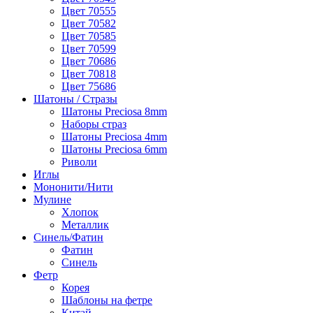
Цвет 70555
Цвет 70582
Цвет 70585
Цвет 70599
Цвет 70686
Цвет 70818
Цвет 75686
Шатоны / Стразы
Шатоны Preciosa 8mm
Наборы страз
Шатоны Preciosa 4mm
Шатоны Preciosa 6mm
Риволи
Иглы
Мононити/Нити
Мулине
Хлопок
Металлик
Синель/Фатин
Фатин
Синель
Фетр
Корея
Шаблоны на фетре
Китай