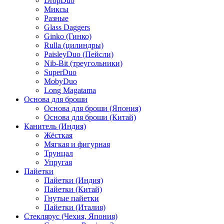
DropDuo
Миксы
Разные
Glass Daggers
Ginko (Гинко)
Rulla (цилиндры)
PaisleyDuo (Пейсли)
Nib-Bit (треугольники)
SuperDuo
MobyDuo
Long Magatama
Основа для броши
Основа для броши (Япония)
Основа для броши (Китай)
Канитель (Индия)
Жёсткая
Мягкая и фигурная
Трунцал
Упругая
Пайетки
Пайетки (Индия)
Пайетки (Китай)
Гнутые пайетки
Пайетки (Италия)
Стеклярус (Чехия, Япония)