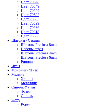
Цвет 70548
Цвет 70549
Цвет 70555
Цвет 70582
Цвет 70585
Цвет 70599
Цвет 70686
Цвет 70818
Цвет 75686
Шатоны / Стразы
Шатоны Preciosa 8mm
Наборы страз
Шатоны Preciosa 4mm
Шатоны Preciosa 6mm
Риволи
Иглы
Мононити/Нити
Мулине
Хлопок
Металлик
Синель/Фатин
Фатин
Синель
Фетр
Корея