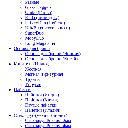
Разные
Glass Daggers
Ginko (Гинко)
Rulla (цилиндры)
PaisleyDuo (Пейсли)
Nib-Bit (треугольники)
SuperDuo
MobyDuo
Long Magatama
Основа для броши
Основа для броши (Япония)
Основа для броши (Китай)
Канитель (Индия)
Жёсткая
Мягкая и фигурная
Трунцал
Упругая
Пайетки
Пайетки (Индия)
Пайетки (Китай)
Гнутые пайетки
Пайетки (Италия)
Стеклярус (Чехия, Япония)
Стеклярус Preciosa 2мм
Стеклярус Preciosa 4мм