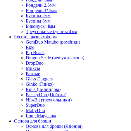
Рондели 2,5мм
Рондели 3*4мм
Бусины 2мм
Бусины 3мм
Биконусы 4мм
Треугольные бусины 4мм
Бусины разных форм
GemDuo Matubo (ромбики)
Rizo
Pip Beads
Dragon Scale (чешуя дракона)
DropDuo
Миксы
Разные
Glass Daggers
Ginko (Гинко)
Rulla (цилиндры)
PaisleyDuo (Пейсли)
Nib-Bit (треугольники)
SuperDuo
MobyDuo
Long Magatama
Основа для броши
Основа для броши (Япония)