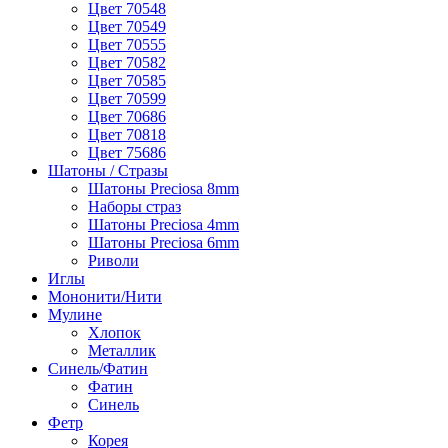
Цвет 70548
Цвет 70549
Цвет 70555
Цвет 70582
Цвет 70585
Цвет 70599
Цвет 70686
Цвет 70818
Цвет 75686
Шатоны / Стразы
Шатоны Preciosa 8mm
Наборы страз
Шатоны Preciosa 4mm
Шатоны Preciosa 6mm
Риволи
Иглы
Мононити/Нити
Мулине
Хлопок
Металлик
Синель/Фатин
Фатин
Синель
Фетр
Корея