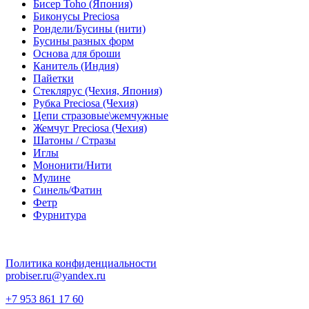
Бисер Toho (Япония)
Биконусы Preciosa
Рондели/Бусины (нити)
Бусины разных форм
Основа для броши
Канитель (Индия)
Пайетки
Стеклярус (Чехия, Япония)
Рубка Preciosa (Чехия)
Цепи стразовые\жемчужные
Жемчуг Preciosa (Чехия)
Шатоны / Стразы
Иглы
Мононити/Нити
Мулине
Синель/Фатин
Фетр
Фурнитура
Политика конфиденциальности
probiser.ru@yandex.ru
+7 953 861 17 60