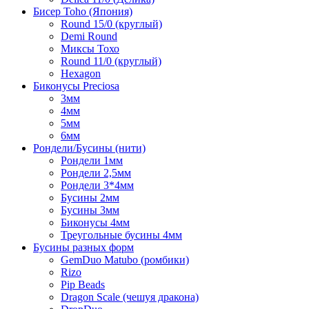
Бисер Toho (Япония)
Round 15/0 (круглый)
Demi Round
Миксы Тохо
Round 11/0 (круглый)
Hexagon
Биконусы Preciosa
3мм
4мм
5мм
6мм
Рондели/Бусины (нити)
Рондели 1мм
Рондели 2,5мм
Рондели 3*4мм
Бусины 2мм
Бусины 3мм
Биконусы 4мм
Треугольные бусины 4мм
Бусины разных форм
GemDuo Matubo (ромбики)
Rizo
Pip Beads
Dragon Scale (чешуя дракона)