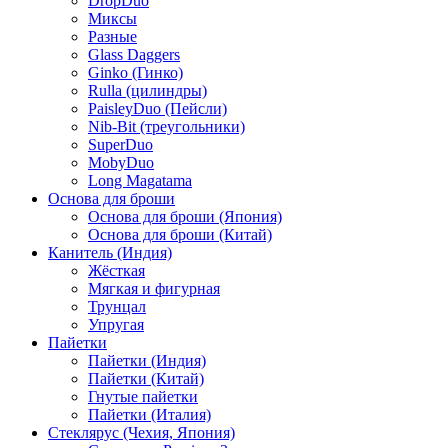
DropDuo
Миксы
Разные
Glass Daggers
Ginko (Гинко)
Rulla (цилиндры)
PaisleyDuo (Пейсли)
Nib-Bit (треугольники)
SuperDuo
MobyDuo
Long Magatama
Основа для броши
Основа для броши (Япония)
Основа для броши (Китай)
Канитель (Индия)
Жёсткая
Мягкая и фигурная
Трунцал
Упругая
Пайетки
Пайетки (Индия)
Пайетки (Китай)
Гнутые пайетки
Пайетки (Италия)
Стеклярус (Чехия, Япония)