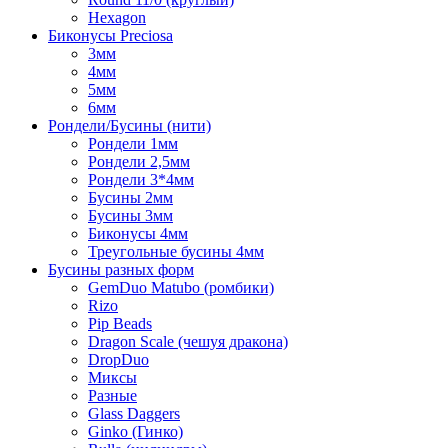
Hexagon
Биконусы Preciosa
3мм
4мм
5мм
6мм
Рондели/Бусины (нити)
Рондели 1мм
Рондели 2,5мм
Рондели 3*4мм
Бусины 2мм
Бусины 3мм
Биконусы 4мм
Треугольные бусины 4мм
Бусины разных форм
GemDuo Matubo (ромбики)
Rizo
Pip Beads
Dragon Scale (чешуя дракона)
DropDuo
Миксы
Разные
Glass Daggers
Ginko (Гинко)