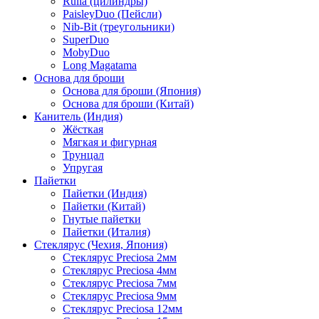
Rulla (цилиндры)
PaisleyDuo (Пейсли)
Nib-Bit (треугольники)
SuperDuo
MobyDuo
Long Magatama
Основа для броши
Основа для броши (Япония)
Основа для броши (Китай)
Канитель (Индия)
Жёсткая
Мягкая и фигурная
Трунцал
Упругая
Пайетки
Пайетки (Индия)
Пайетки (Китай)
Гнутые пайетки
Пайетки (Италия)
Стеклярус (Чехия, Япония)
Стеклярус Preciosa 2мм
Стеклярус Preciosa 4мм
Стеклярус Preciosa 7мм
Стеклярус Preciosa 9мм
Стеклярус Preciosa 12мм