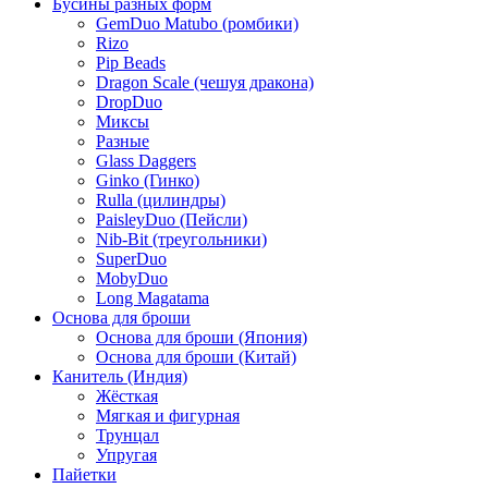
Бусины разных форм
GemDuo Matubo (ромбики)
Rizo
Pip Beads
Dragon Scale (чешуя дракона)
DropDuo
Миксы
Разные
Glass Daggers
Ginko (Гинко)
Rulla (цилиндры)
PaisleyDuo (Пейсли)
Nib-Bit (треугольники)
SuperDuo
MobyDuo
Long Magatama
Основа для броши
Основа для броши (Япония)
Основа для броши (Китай)
Канитель (Индия)
Жёсткая
Мягкая и фигурная
Трунцал
Упругая
Пайетки