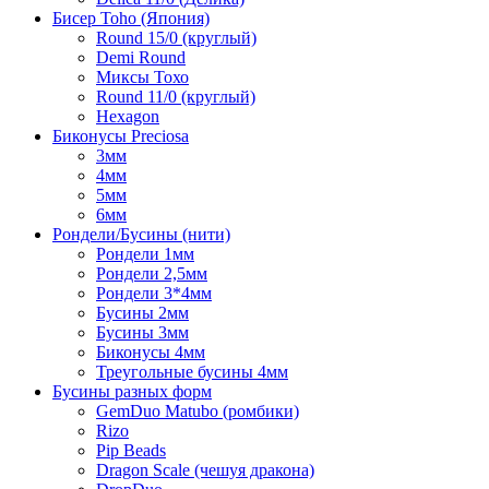
Бисер Toho (Япония)
Round 15/0 (круглый)
Demi Round
Миксы Тохо
Round 11/0 (круглый)
Hexagon
Биконусы Preciosa
3мм
4мм
5мм
6мм
Рондели/Бусины (нити)
Рондели 1мм
Рондели 2,5мм
Рондели 3*4мм
Бусины 2мм
Бусины 3мм
Биконусы 4мм
Треугольные бусины 4мм
Бусины разных форм
GemDuo Matubo (ромбики)
Rizo
Pip Beads
Dragon Scale (чешуя дракона)