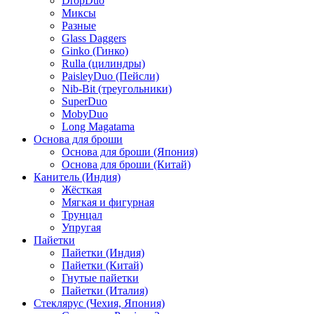
DropDuo
Миксы
Разные
Glass Daggers
Ginko (Гинко)
Rulla (цилиндры)
PaisleyDuo (Пейсли)
Nib-Bit (треугольники)
SuperDuo
MobyDuo
Long Magatama
Основа для броши
Основа для броши (Япония)
Основа для броши (Китай)
Канитель (Индия)
Жёсткая
Мягкая и фигурная
Трунцал
Упругая
Пайетки
Пайетки (Индия)
Пайетки (Китай)
Гнутые пайетки
Пайетки (Италия)
Стеклярус (Чехия, Япония)