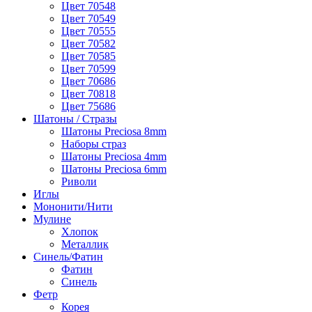
Цвет 70548
Цвет 70549
Цвет 70555
Цвет 70582
Цвет 70585
Цвет 70599
Цвет 70686
Цвет 70818
Цвет 75686
Шатоны / Стразы
Шатоны Preciosa 8mm
Наборы страз
Шатоны Preciosa 4mm
Шатоны Preciosa 6mm
Риволи
Иглы
Мононити/Нити
Мулине
Хлопок
Металлик
Синель/Фатин
Фатин
Синель
Фетр
Корея