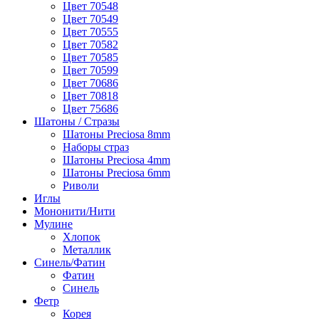
Цвет 70548
Цвет 70549
Цвет 70555
Цвет 70582
Цвет 70585
Цвет 70599
Цвет 70686
Цвет 70818
Цвет 75686
Шатоны / Стразы
Шатоны Preciosa 8mm
Наборы страз
Шатоны Preciosa 4mm
Шатоны Preciosa 6mm
Риволи
Иглы
Мононити/Нити
Мулине
Хлопок
Металлик
Синель/Фатин
Фатин
Синель
Фетр
Корея