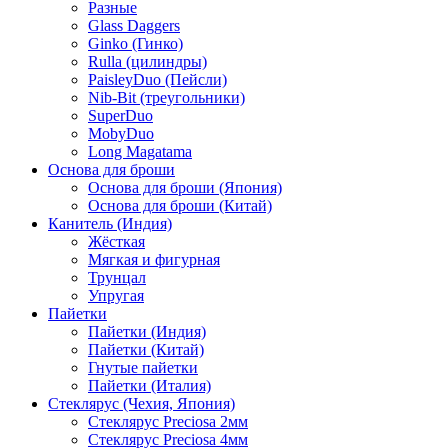
Разные
Glass Daggers
Ginko (Гинко)
Rulla (цилиндры)
PaisleyDuo (Пейсли)
Nib-Bit (треугольники)
SuperDuo
MobyDuo
Long Magatama
Основа для броши
Основа для броши (Япония)
Основа для броши (Китай)
Канитель (Индия)
Жёсткая
Мягкая и фигурная
Трунцал
Упругая
Пайетки
Пайетки (Индия)
Пайетки (Китай)
Гнутые пайетки
Пайетки (Италия)
Стеклярус (Чехия, Япония)
Стеклярус Preciosa 2мм
Стеклярус Preciosa 4мм