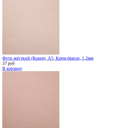
Фетр жёсткий (Корея), А5, Крем-брюле, 1,2мм
37 руб
В корзину