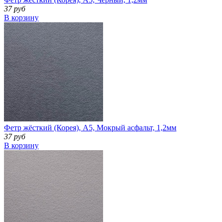
37 руб
В корзину
Фетр жёсткий (Корея), А5, Мокрый асфальт, 1,2мм
37 руб
В корзину