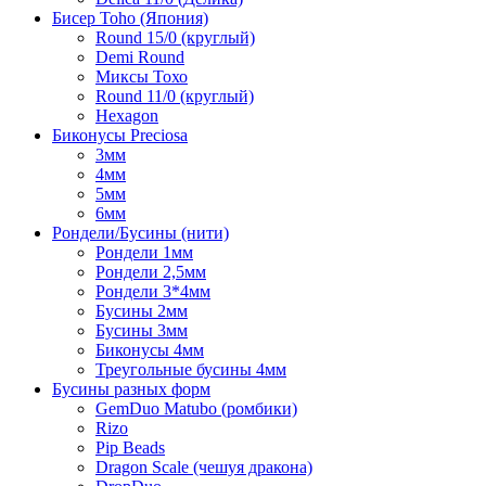
Бисер Toho (Япония)
Round 15/0 (круглый)
Demi Round
Миксы Тохо
Round 11/0 (круглый)
Hexagon
Биконусы Preciosa
3мм
4мм
5мм
6мм
Рондели/Бусины (нити)
Рондели 1мм
Рондели 2,5мм
Рондели 3*4мм
Бусины 2мм
Бусины 3мм
Биконусы 4мм
Треугольные бусины 4мм
Бусины разных форм
GemDuo Matubo (ромбики)
Rizo
Pip Beads
Dragon Scale (чешуя дракона)