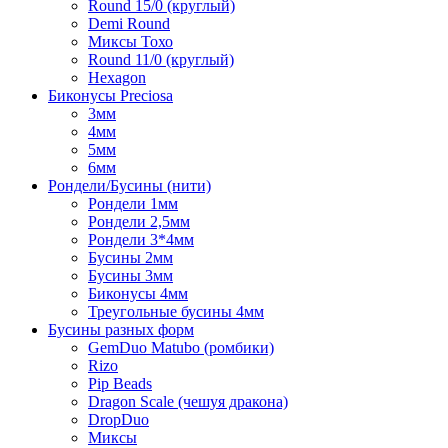
Round 15/0 (круглый)
Demi Round
Миксы Тохо
Round 11/0 (круглый)
Hexagon
Биконусы Preciosa
3мм
4мм
5мм
6мм
Рондели/Бусины (нити)
Рондели 1мм
Рондели 2,5мм
Рондели 3*4мм
Бусины 2мм
Бусины 3мм
Биконусы 4мм
Треугольные бусины 4мм
Бусины разных форм
GemDuo Matubo (ромбики)
Rizo
Pip Beads
Dragon Scale (чешуя дракона)
DropDuo
Миксы