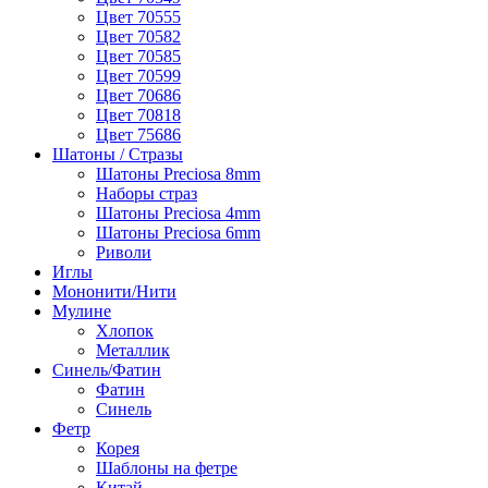
Цвет 70555
Цвет 70582
Цвет 70585
Цвет 70599
Цвет 70686
Цвет 70818
Цвет 75686
Шатоны / Стразы
Шатоны Preciosa 8mm
Наборы страз
Шатоны Preciosa 4mm
Шатоны Preciosa 6mm
Риволи
Иглы
Мононити/Нити
Мулине
Хлопок
Металлик
Синель/Фатин
Фатин
Синель
Фетр
Корея
Шаблоны на фетре
Китай