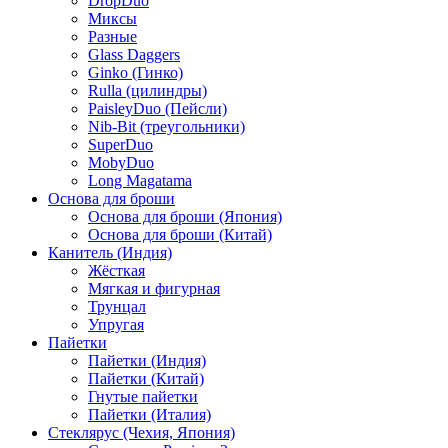
DropDuo
Миксы
Разные
Glass Daggers
Ginko (Гинко)
Rulla (цилиндры)
PaisleyDuo (Пейсли)
Nib-Bit (треугольники)
SuperDuo
MobyDuo
Long Magatama
Основа для броши
Основа для броши (Япония)
Основа для броши (Китай)
Канитель (Индия)
Жёсткая
Мягкая и фигурная
Трунцал
Упругая
Пайетки
Пайетки (Индия)
Пайетки (Китай)
Гнутые пайетки
Пайетки (Италия)
Стеклярус (Чехия, Япония)