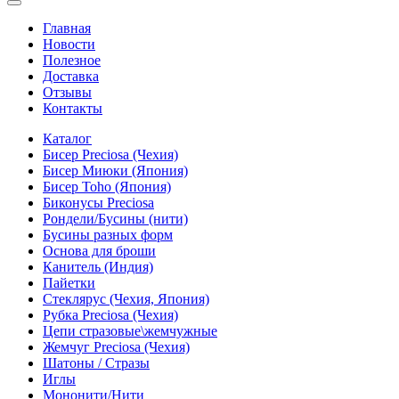
Главная
Новости
Полезное
Доставка
Отзывы
Контакты
Каталог
Бисер Preciosa (Чехия)
Бисер Миюки (Япония)
Бисер Toho (Япония)
Биконусы Preciosa
Рондели/Бусины (нити)
Бусины разных форм
Основа для броши
Канитель (Индия)
Пайетки
Стеклярус (Чехия, Япония)
Рубка Preciosa (Чехия)
Цепи стразовые\жемчужные
Жемчуг Preciosa (Чехия)
Шатоны / Стразы
Иглы
Мононити/Нити