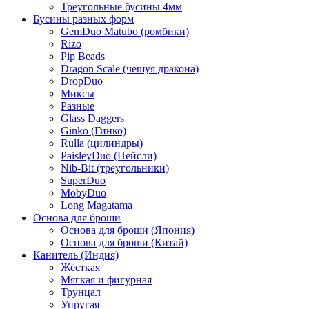
Треугольные бусины 4мм
Бусины разных форм
GemDuo Matubo (ромбики)
Rizo
Pip Beads
Dragon Scale (чешуя дракона)
DropDuo
Миксы
Разные
Glass Daggers
Ginko (Гинко)
Rulla (цилиндры)
PaisleyDuo (Пейсли)
Nib-Bit (треугольники)
SuperDuo
MobyDuo
Long Magatama
Основа для броши
Основа для броши (Япония)
Основа для броши (Китай)
Канитель (Индия)
Жёсткая
Мягкая и фигурная
Трунцал
Упругая