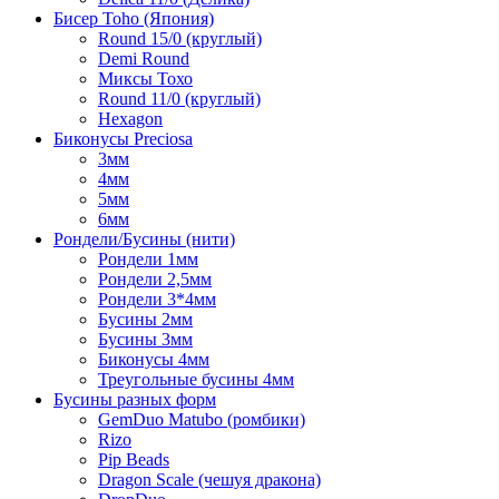
Бисер Toho (Япония)
Round 15/0 (круглый)
Demi Round
Миксы Тохо
Round 11/0 (круглый)
Hexagon
Биконусы Preciosa
3мм
4мм
5мм
6мм
Рондели/Бусины (нити)
Рондели 1мм
Рондели 2,5мм
Рондели 3*4мм
Бусины 2мм
Бусины 3мм
Биконусы 4мм
Треугольные бусины 4мм
Бусины разных форм
GemDuo Matubo (ромбики)
Rizo
Pip Beads
Dragon Scale (чешуя дракона)