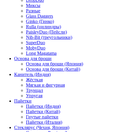
DropDuo
Миксы
Разные
Glass Daggers
Ginko (Гинко)
Rulla (цилиндры)
PaisleyDuo (Пейсли)
Nib-Bit (треугольники)
SuperDuo
MobyDuo
Long Magatama
Основа для броши
Основа для броши (Япония)
Основа для броши (Китай)
Канитель (Индия)
Жёсткая
Мягкая и фигурная
Трунцал
Упругая
Пайетки
Пайетки (Индия)
Пайетки (Китай)
Гнутые пайетки
Пайетки (Италия)
Стеклярус (Чехия, Япония)