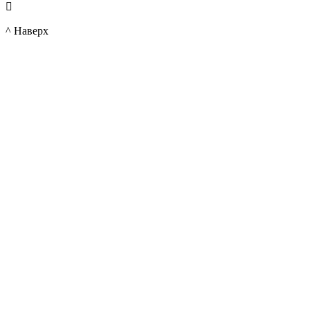

^ Наверх