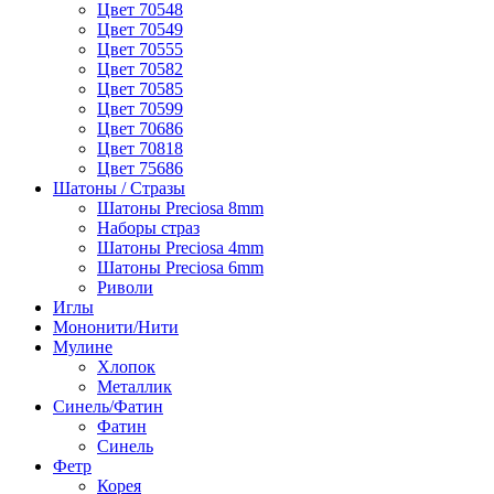
Цвет 70548
Цвет 70549
Цвет 70555
Цвет 70582
Цвет 70585
Цвет 70599
Цвет 70686
Цвет 70818
Цвет 75686
Шатоны / Стразы
Шатоны Preciosa 8mm
Наборы страз
Шатоны Preciosa 4mm
Шатоны Preciosa 6mm
Риволи
Иглы
Мононити/Нити
Мулине
Хлопок
Металлик
Синель/Фатин
Фатин
Синель
Фетр
Корея