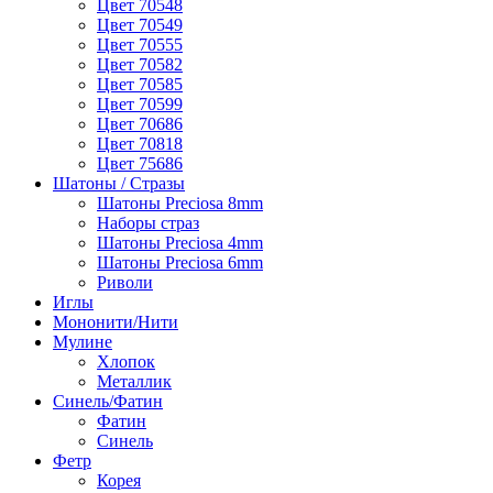
Цвет 70548
Цвет 70549
Цвет 70555
Цвет 70582
Цвет 70585
Цвет 70599
Цвет 70686
Цвет 70818
Цвет 75686
Шатоны / Стразы
Шатоны Preciosa 8mm
Наборы страз
Шатоны Preciosa 4mm
Шатоны Preciosa 6mm
Риволи
Иглы
Мононити/Нити
Мулине
Хлопок
Металлик
Синель/Фатин
Фатин
Синель
Фетр
Корея