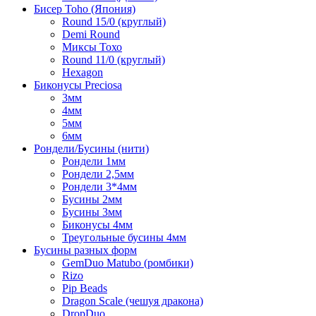
Бисер Toho (Япония)
Round 15/0 (круглый)
Demi Round
Миксы Тохо
Round 11/0 (круглый)
Hexagon
Биконусы Preciosa
3мм
4мм
5мм
6мм
Рондели/Бусины (нити)
Рондели 1мм
Рондели 2,5мм
Рондели 3*4мм
Бусины 2мм
Бусины 3мм
Биконусы 4мм
Треугольные бусины 4мм
Бусины разных форм
GemDuo Matubo (ромбики)
Rizo
Pip Beads
Dragon Scale (чешуя дракона)
DropDuo