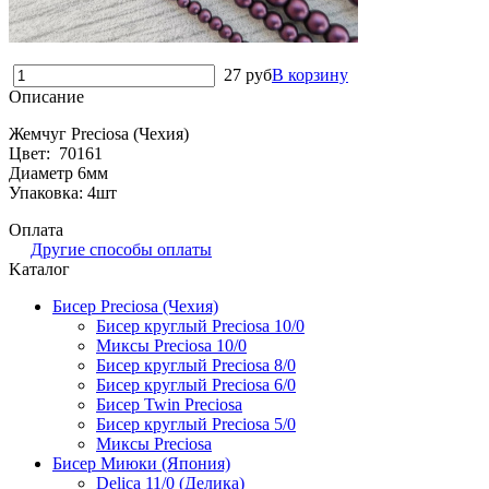
27
руб
В корзину
Описание
Жемчуг Preciosa (Чехия)
Цвет: 70161
Диаметр 6мм
Упаковка: 4шт
Оплата
Другие способы оплаты
Kаталог
Бисер Preciosa (Чехия)
Бисер круглый Preciosa 10/0
Миксы Preciosa 10/0
Бисер круглый Preciosa 8/0
Бисер круглый Preciosa 6/0
Бисер Twin Preciosa
Бисер круглый Preciosa 5/0
Миксы Preciosa
Бисер Миюки (Япония)
Delica 11/0 (Делика)