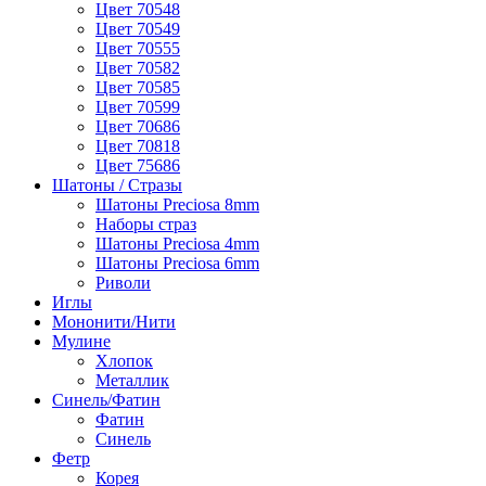
Цвет 70548
Цвет 70549
Цвет 70555
Цвет 70582
Цвет 70585
Цвет 70599
Цвет 70686
Цвет 70818
Цвет 75686
Шатоны / Стразы
Шатоны Preciosa 8mm
Наборы страз
Шатоны Preciosa 4mm
Шатоны Preciosa 6mm
Риволи
Иглы
Мононити/Нити
Мулине
Хлопок
Металлик
Синель/Фатин
Фатин
Синель
Фетр
Корея