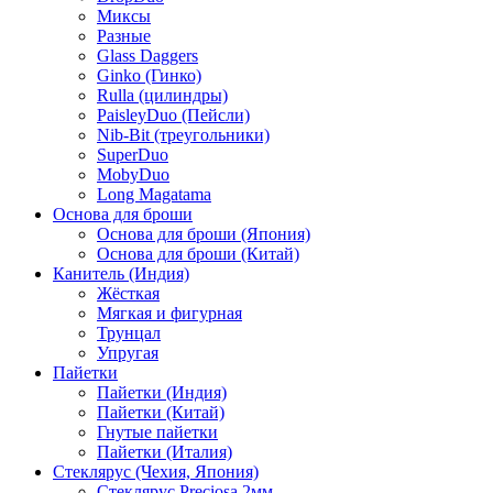
Миксы
Разные
Glass Daggers
Ginko (Гинко)
Rulla (цилиндры)
PaisleyDuo (Пейсли)
Nib-Bit (треугольники)
SuperDuo
MobyDuo
Long Magatama
Основа для броши
Основа для броши (Япония)
Основа для броши (Китай)
Канитель (Индия)
Жёсткая
Мягкая и фигурная
Трунцал
Упругая
Пайетки
Пайетки (Индия)
Пайетки (Китай)
Гнутые пайетки
Пайетки (Италия)
Стеклярус (Чехия, Япония)
Стеклярус Preciosa 2мм