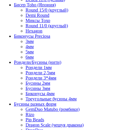
Бисер Toho (Япония)
Round 15/0 (круглый)
Demi Round
Миксы Тохо
Round 11/0 (круглый)
Hexagon
Биконусы Preciosa
3мм
4мм
5мм
6мм
Рондели/Бусины (нити)
Рондели 1мм
Рондели 2,5мм
Рондели 3*4мм
Бусины 2мм
Бусины 3мм
Биконусы 4мм
Треугольные бусины 4мм
Бусины разных форм
GemDuo Matubo (ромбики)
Rizo
Pip Beads
Dragon Scale (чешуя дракона)