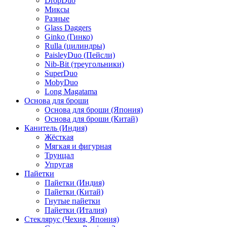
DropDuo
Миксы
Разные
Glass Daggers
Ginko (Гинко)
Rulla (цилиндры)
PaisleyDuo (Пейсли)
Nib-Bit (треугольники)
SuperDuo
MobyDuo
Long Magatama
Основа для броши
Основа для броши (Япония)
Основа для броши (Китай)
Канитель (Индия)
Жёсткая
Мягкая и фигурная
Трунцал
Упругая
Пайетки
Пайетки (Индия)
Пайетки (Китай)
Гнутые пайетки
Пайетки (Италия)
Стеклярус (Чехия, Япония)