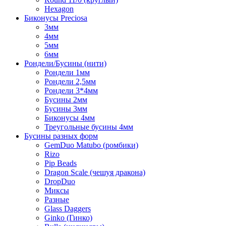
Hexagon
Биконусы Preciosa
3мм
4мм
5мм
6мм
Рондели/Бусины (нити)
Рондели 1мм
Рондели 2,5мм
Рондели 3*4мм
Бусины 2мм
Бусины 3мм
Биконусы 4мм
Треугольные бусины 4мм
Бусины разных форм
GemDuo Matubo (ромбики)
Rizo
Pip Beads
Dragon Scale (чешуя дракона)
DropDuo
Миксы
Разные
Glass Daggers
Ginko (Гинко)