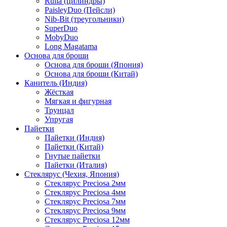
Rulla (цилиндры)
PaisleyDuo (Пейсли)
Nib-Bit (треугольники)
SuperDuo
MobyDuo
Long Magatama
Основа для броши
Основа для броши (Япония)
Основа для броши (Китай)
Канитель (Индия)
Жёсткая
Мягкая и фигурная
Трунцал
Упругая
Пайетки
Пайетки (Индия)
Пайетки (Китай)
Гнутые пайетки
Пайетки (Италия)
Стеклярус (Чехия, Япония)
Стеклярус Preciosa 2мм
Стеклярус Preciosa 4мм
Стеклярус Preciosa 7мм
Стеклярус Preciosa 9мм
Стеклярус Preciosa 12мм